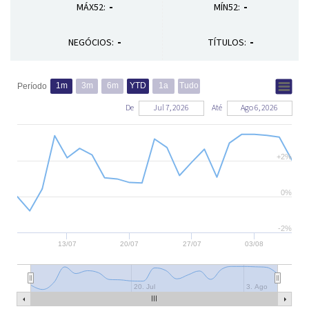
-
-
MÁX52:
MÍN52:
-
-
NEGÓCIOS:
TÍTULOS:
1m
3m
6m
YTD
1a
Tudo
Período
De
Jul 7, 2026
Até
Ago 6, 2026
+2%
0%
-2%
13/07
20/07
27/07
03/08
20. Jul
3. Ago