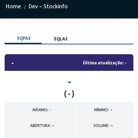
Home
Dev – Stockinfo
/
EQPA3
EQLA3
-
Última atualização:
-
-
(
-
)
-
-
MÁXIMO:
MÍNIMO:
-
-
ABERTURA:
VOLUME: